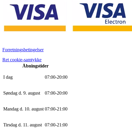
Forretningsbetingelser
Ret cookie-samtykke
Åbningstider
I dag
0
7
:
0
0
-
20
:
0
0
Søndag d. 9. august
0
7
:
0
0
-
20
:
0
0
Mandag d. 10. august
0
7
:
0
0
-
21
:
0
0
Tirsdag d. 11. august
0
7
:
0
0
-
21
:
0
0