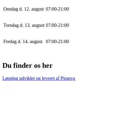
Onsdag d. 12. august
0
7
:
0
0
-
21
:
0
0
Torsdag d. 13. august
0
7
:
0
0
-
21
:
0
0
Fredag d. 14. august
0
7
:
0
0
-
21
:
0
0
Du finder os her
Løsning udviklet og leveret af
Piranya