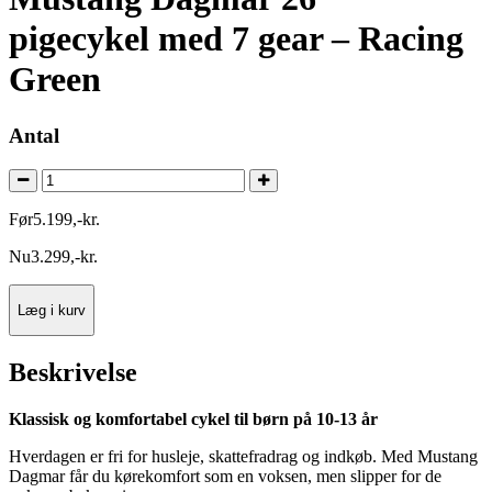
pigecykel med 7 gear – Racing
Green
Antal
Før
5.199
,
-
kr.
Nu
3.299
,
-
kr.
Læg i kurv
Beskrivelse
Klassisk og komfortabel cykel til børn på 10-13 år
Hverdagen er fri for husleje, skattefradrag og indkøb. Med Mustang
Dagmar får du kørekomfort som en voksen, men slipper for de