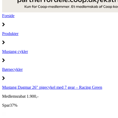
Forside
Produkter
Mustang cykler
Børnecykler
Mustang Dagmar 26" pigecykel med 7 gear – Racing Green
Medlemsrabat 1.900,-
Spar
37%