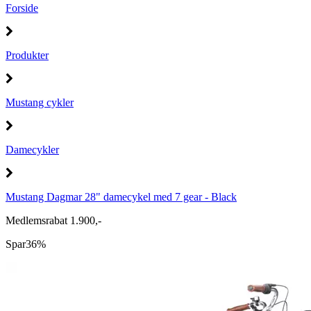
Forside
Produkter
Mustang cykler
Damecykler
Mustang Dagmar 28" damecykel med 7 gear - Black
Medlemsrabat 1.900,-
Spar
36%