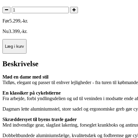
Før
5.299
,
-
kr.
Nu
3.399
,
-
kr.
Læg i kurv
Beskrivelse
Mød en dame med stil
Tidløs, elegant og passer til enhver lejligheder - fra turen til købman
En klassiker på cykelstierne
Fra arbejde, forbi yndlingsdelien og ud til veninden i modsatte ende af
Dagmars lette aluminiumsstel, store sadel og ergonomiske greb gør cy
Skræddersyet til byens travle gader
Med indvendige gear, slagfast lakering, forseglet krankboks og antirus
Dobbeltbundede aluminiumsfælge, kvalitetsdæk og fodbremse gør cyklen