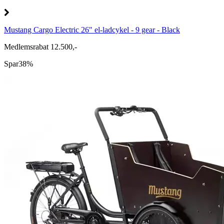
Mustang Cargo Electric 26" el-ladcykel - 9 gear - Black
Medlemsrabat 12.500,-
Spar
38%