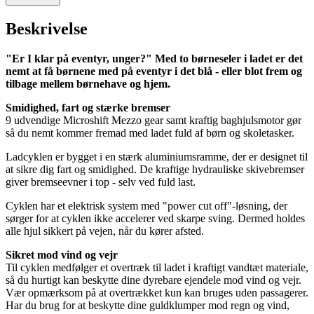
Beskrivelse
"Er I klar på eventyr, unger?" Med to børneseler i ladet er det
nemt at få børnene med på eventyr i det blå - eller blot frem og
tilbage mellem børnehave og hjem.
Smidighed, fart og stærke bremser
9 udvendige Microshift Mezzo gear samt kraftig baghjulsmotor gør
så du nemt kommer fremad med ladet fuld af børn og skoletasker.
Ladcyklen er bygget i en stærk aluminiumsramme, der er designet til
at sikre dig fart og smidighed. De kraftige hydrauliske skivebremser
giver bremseevner i top - selv ved fuld last.
Cyklen har et elektrisk system med "power cut off"-løsning, der
sørger for at cyklen ikke accelerer ved skarpe sving. Dermed holdes
alle hjul sikkert på vejen, når du kører afsted.
Sikret mod vind og vejr
Til cyklen medfølger et overtræk til ladet i kraftigt vandtæt materiale,
så du hurtigt kan beskytte dine dyrebare ejendele mod vind og vejr.
Vær opmærksom på at overtrækket kun kan bruges uden passagerer.
Har du brug for at beskytte dine guldklumper mod regn og vind,