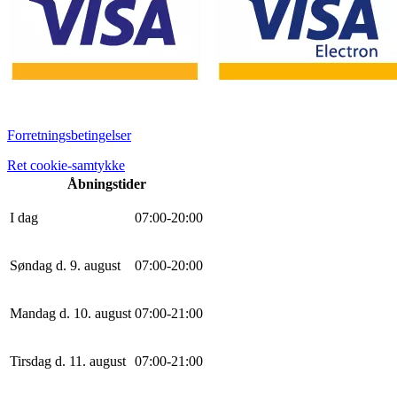
Forretningsbetingelser
Ret cookie-samtykke
Åbningstider
I dag
0
7
:
0
0
-
20
:
0
0
Søndag d. 9. august
0
7
:
0
0
-
20
:
0
0
Mandag d. 10. august
0
7
:
0
0
-
21
:
0
0
Tirsdag d. 11. august
0
7
:
0
0
-
21
:
0
0