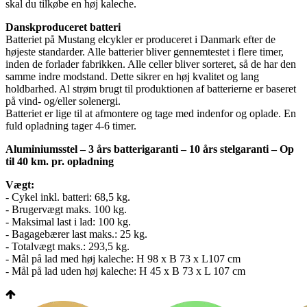
skal du tilkøbe en høj kaleche.
Danskproduceret batteri
Batteriet på Mustang elcykler er produceret i Danmark efter de
højeste standarder. Alle batterier bliver gennemtestet i flere timer,
inden de forlader fabrikken. Alle celler bliver sorteret, så de har den
samme indre modstand. Dette sikrer en høj kvalitet og lang
holdbarhed. Al strøm brugt til produktionen af batterierne er baseret
på vind- og/eller solenergi.
Batteriet er lige til at afmontere og tage med indenfor og oplade. En
fuld opladning tager 4-6 timer.
Aluminiumsstel – 3 års batterigaranti – 10 års stelgaranti – Op
til 40 km. pr. opladning
Vægt:
- Cykel inkl. batteri: 68,5 kg.
- Brugervægt maks. 100 kg.
- Maksimal last i lad: 100 kg.
- Bagagebærer last maks.: 25 kg.
- Totalvægt maks.: 293,5 kg.
- Mål på lad med høj kaleche: H 98 x B 73 x L107 cm
- Mål på lad uden høj kaleche: H 45 x B 73 x L 107 cm