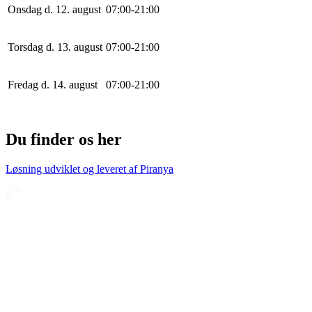
Onsdag d. 12. august
0
7
:
0
0
-
21
:
0
0
Torsdag d. 13. august
0
7
:
0
0
-
21
:
0
0
Fredag d. 14. august
0
7
:
0
0
-
21
:
0
0
Du finder os her
Løsning udviklet og leveret af
Piranya