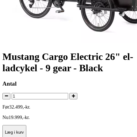
Mustang Cargo Electric 26" el-
ladcykel - 9 gear - Black
Antal
Før
32.499
,
-
kr.
Nu
19.999
,
-
kr.
Læg i kurv